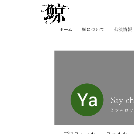
ホーム
鯨について
公演情報
Say ch
2
フォロワ