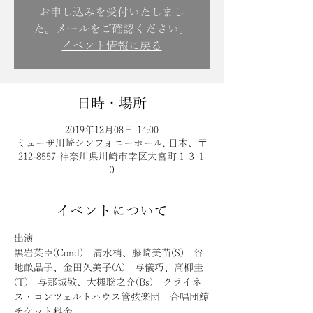
お申し込みを受付いたしまし
た。メールをご確認ください。
イベント情報に戻る
日時・場所
2019年12月08日 14:00
ミューザ川崎シンフォニーホール, 日本、〒
212-8557 神奈川県川崎市幸区大宮町１３１
０
イベントについて
黒岩英臣(Cond)　清水梢、藤崎美苗(S)　谷
地畝晶子、金田久美子(A)　与儀巧、高柳圭
(T)　与那城敬、大槻聡之介(Bs)　クライネ