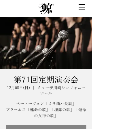
第71回定期演奏会
12月08日(日)
  |  
ミューザ川崎シンフォニー
ホール
ベートーヴェン「ミサ曲ハ長調」
ブラームス「運命の歌」「埋葬の歌」「運命
の女神の歌」